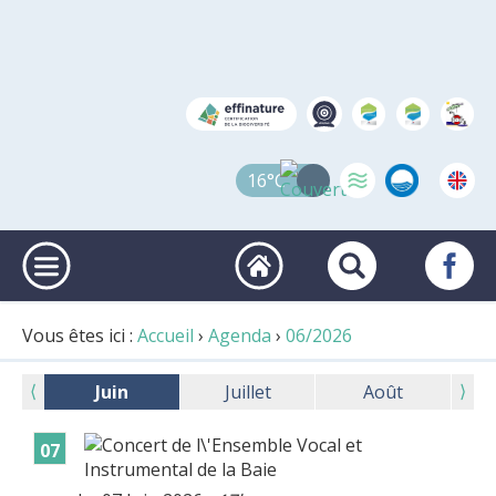
16°C
Vous êtes ici :
Accueil
›
Agenda
›
06/2026
⟨
⟩
Juin
Juillet
Août
07