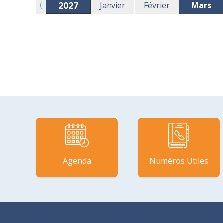
2027
⟨
Janvier
Février
Mars
Agenda
Numéros Utiles