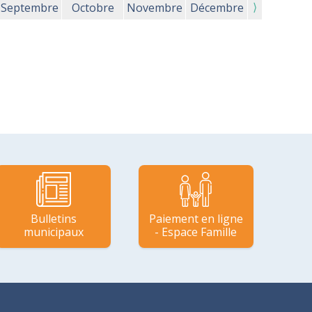
⟩
Septembre
Octobre
Novembre
Décembre
Bulletins
Paiement en ligne
municipaux
- Espace Famille