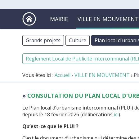
MAIRIE
VILLE EN MOUVEMENT
Grands projets
Culture
Plan local d'urba
Règlement Local de Publicité Intercommunal (RLP
Vous êtes ici :
Accueil
›
VILLE EN MOUVEMENT
›
Pl
CONSULTATION DU PLAN LOCAL D'U
Le Plan local d’urbanisme intercommunal (PLUi) de
depuis le 18 février 2026 (délibérations
ici
).
Qu’est-ce que le PLUi ?
C’est le document d’urbanisme qui détermine des rè