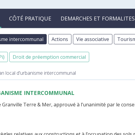
CÔTÉ PRATIQUE
DEMARCHES ET FORMALITES
nisme intercommunal
Actions
Vie associative
Touris
i)
Droit de préemption commercial
an local d'urbanisme intercommunal
RBANISME INTERCOMMUNAL
 Granville Terre & Mer, approuvé à l’unanimité par le consei
gles relatives aux constructions et à l’occupation des sols