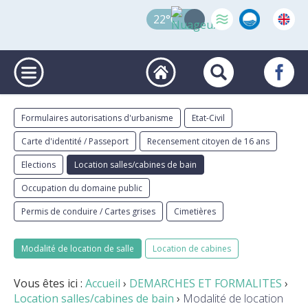
22°C
Formulaires autorisations d'urbanisme
Etat-Civil
Carte d'identité / Passeport
Recensement citoyen de 16 ans
Elections
Location salles/cabines de bain
Occupation du domaine public
Permis de conduire / Cartes grises
Cimetières
Modalité de location de salle
Location de cabines
Vous êtes ici :
Accueil
›
DEMARCHES ET FORMALITES
›
Location salles/cabines de bain
›
Modalité de location