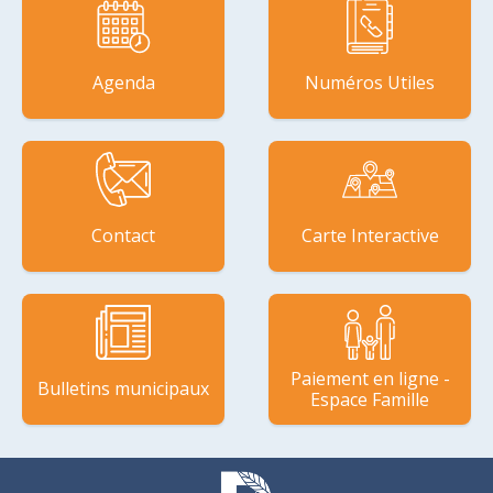
Agenda
Numéros Utiles
Contact
Carte Interactive
Paiement en ligne -
Bulletins municipaux
Espace Famille