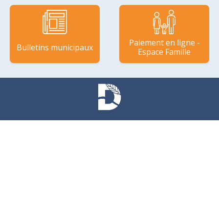
Paiement en ligne -
Bulletins municipaux
Espace Famille
MAIRIE
97 Route de Coutances
50350 Donville-les-Bains
Tél :
02 33 91 28 50
Fax :
02 33 91 28 55