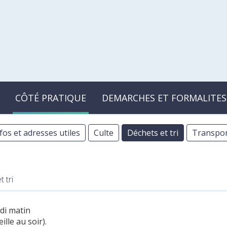
CÔTÉ PRATIQUE
DEMARCHES ET FORMALITES
fos et adresses utiles
Culte
Déchets et tri
Transpor
 tri
di matin
lle au soir).