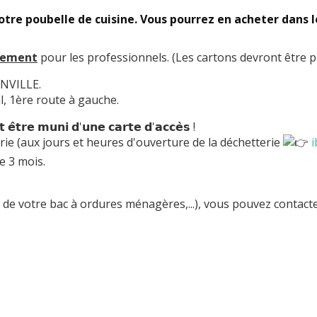
otre poubelle de cuisine. Vous pourrez en acheter dans
uement
pour les professionnels. (Les cartons devront être pli
ANVILLE.
l, 1ère route à gauche.
 𝗲̂𝘁𝗿𝗲 𝗺𝘂𝗻𝗶 𝗱'𝘂𝗻𝗲 𝗰𝗮𝗿𝘁𝗲 𝗱'𝗮𝗰𝗰𝗲̀𝘀 !
terie (aux jours et heures d'ouverture de la déchetterie
i
de 3 mois.
n de votre bac à ordures ménagères,...), vous pouvez conta