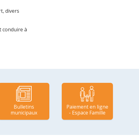
t, divers
t conduire à
Bulletins
Paiement en ligne
municipaux
- Espace Famille