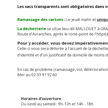
Les sacs transparents sont obligatoires dans v
Ramassage des cartons
:
Le jeudi matin et
uniq
La déchetterie
se situe lieu-dit MALLOUET à GR
Route d'Avranches, après le rond-point de l'hôpita
𝗣𝗼𝘂𝗿 y 𝗮
𝗰𝗰𝗲́𝗱𝗲𝗿, 𝘃𝗼𝘂𝘀 𝗱𝗲𝘃𝗲𝘇 𝗶𝗺𝗽𝗲́𝗿𝗮𝘁𝗶𝘃𝗲𝗺𝗲𝗻
Celle-ci vous sera délivrée à l'accueil de la déchet
d'identité et d'un justificatif de domicile de moins 
En cas de problème (ramassage, vol, détérioratio
Mer au 02 33 91 92 60
Horaires d’ouverture
:
Du lundi au samedi : 9h-12h et 14h - 18h