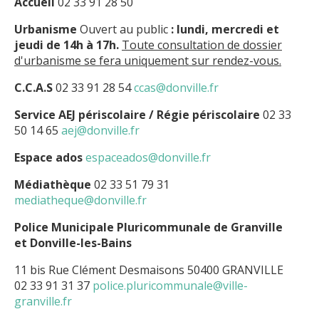
Accueil
02 33 91 28 50
Urbanisme
Ouvert au public
: lundi, mercredi et
jeudi de 14h à 17h.
Toute consultation de dossier
d'urbanisme se fera uniquement sur rendez-vous.
C.C.A.S
02 33 91 28 54
ccas@donville.fr
Service AEJ périscolaire / Régie périscolaire
02 33
50 14 65
aej@donville.fr
Espace ados
espaceados@donville.fr
Médiathèque
02 33 51 79 31
mediatheque@donville.fr
Police Municipale Pluricommunale de Granville
et Donville-les-Bains
11 bis Rue Clément Desmaisons 50400 GRANVILLE
02 33 91 31 37
police.pluricommunale@ville-
granville.fr