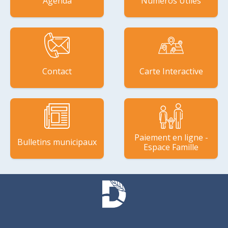
Agenda
Numéros Utiles
Contact
Carte Interactive
Paiement en ligne -
Bulletins municipaux
Espace Famille