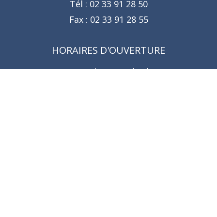
Tél :
02 33 91 28 50
Fax :
02 33 91 28 55
HORAIRES D'OUVERTURE
Du Lundi au Vendredi :
De
8h30 à 12h
et de
14h à 17h
NOUS CONTACTER
Formulaire de contact
Suivez-nous !