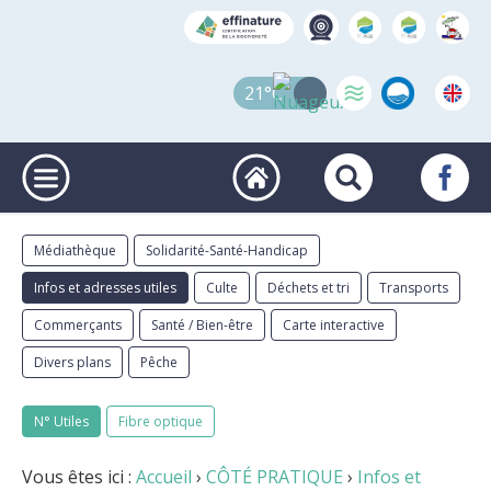
21°C
Médiathèque
Solidarité-Santé-Handicap
Infos et adresses utiles
Culte
Déchets et tri
Transports
Commerçants
Santé / Bien-être
Carte interactive
Divers plans
Pêche
N° Utiles
Fibre optique
Vous êtes ici :
Accueil
›
CÔTÉ PRATIQUE
›
Infos et