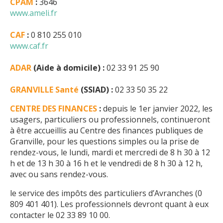
CPAM
:
3646
www.ameli.fr
CAF
:
0 810 255 010
www.caf.fr
ADAR
(Aide à domicile) :
02 33 91 25 90
GRANVILLE Santé
(SSIAD) :
02 33 50 35 22
CENTRE DES FINANCES
:
depuis le 1er janvier 2022, les
usagers, particuliers ou professionnels, continueront
à être accueillis au Centre des finances publiques de
Granville, pour les questions simples ou la prise de
rendez-vous, le lundi, mardi et mercredi de 8 h 30 à 12
h et de 13 h 30 à 16 h et le vendredi de 8 h 30 à 12 h,
avec ou sans rendez-vous.
le service des impôts des particuliers d’Avranches (0
809 401 401). Les professionnels devront quant à eux
contacter le 02 33 89 10 00.