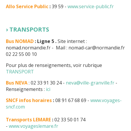
Allo Service Public
:
39 59 -
www.service-public.fr
TRANSPORTS
Bus NOMAD
: Ligne 5 .
Site internet :
nomad.normandie.fr - Mail : nomad-car@normandie.fr
02 22 55 00 10
Pour plus de renseignements, voir rubrique
TRANSPORT
Bus NEVA
: 02 33 91 30 24 -
neva@ville-granville.fr
-
Renseignements :
ici
SNCF infos horaires
:
08 91 67 68 69 -
www.voyages-
sncf.com
Transports LEMARE
:
02 33 50 01 74
-
www.voyageslemare.fr