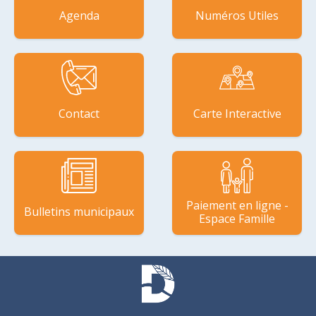
Agenda
Numéros Utiles
Contact
Carte Interactive
Paiement en ligne -
Bulletins municipaux
Espace Famille