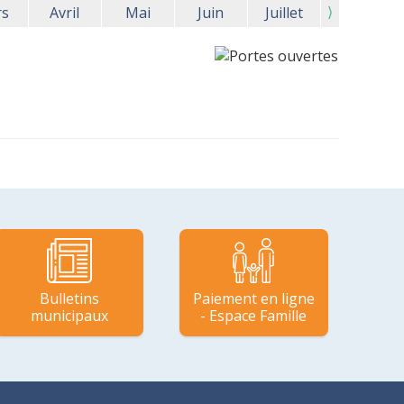
⟩
rs
Avril
Mai
Juin
Juillet
Bulletins
Paiement en ligne
municipaux
- Espace Famille