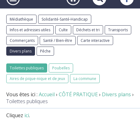
Médiathèque
Solidarité-Santé-Handicap
Infos et adresses utiles
Culte
Déchets et tri
Transports
Commerçants
Santé / Bien-être
Carte interactive
Divers plans
Pêche
Toilettes publiques
Poubelles
Aires de pique-nique et de jeux
La commune
Vous êtes ici :
Accueil
›
CÔTÉ PRATIQUE
›
Divers plans
›
Toilettes publiques
Cliquez
ici
.