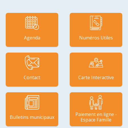
Agenda
Numéros Utiles
Contact
Carte Interactive
Paiement en ligne -
Bulletins municipaux
Espace Famille