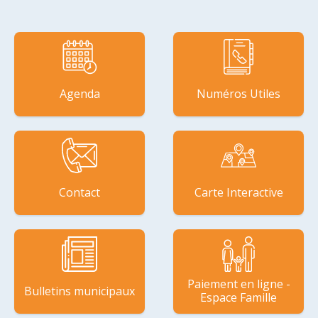
Agenda
Numéros Utiles
Contact
Carte Interactive
Paiement en ligne -
Bulletins municipaux
Espace Famille