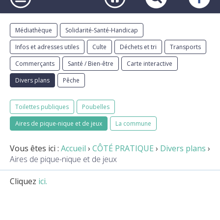
Médiathèque
Solidarité-Santé-Handicap
Infos et adresses utiles
Culte
Déchets et tri
Transports
Commerçants
Santé / Bien-être
Carte interactive
Divers plans
Pêche
Toilettes publiques
Poubelles
Aires de pique-nique et de jeux
La commune
Vous êtes ici :
Accueil
›
CÔTÉ PRATIQUE
›
Divers plans
›
Aires de pique-nique et de jeux
Cliquez
ici.