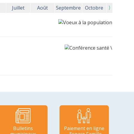
⟩
Juillet
Août
Septembre
Octobre
Bulletins
Paiement en ligne
municipaux
- Espace Famille