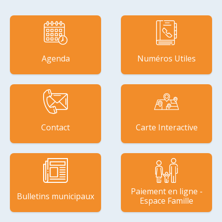
Agenda
Numéros Utiles
Contact
Carte Interactive
Paiement en ligne -
Bulletins municipaux
Espace Famille