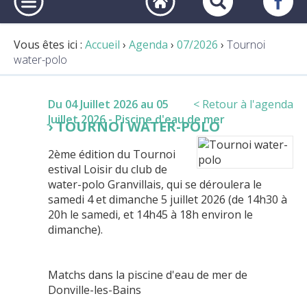
Vous êtes ici :
Accueil
›
Agenda
›
07/2026
›
Tournoi
water-polo
Du 04 Juillet 2026 au 05
< Retour à l'agenda
Juillet 2026
- Piscine d'eau de mer
TOURNOI WATER-POLO
2ème édition du Tournoi
estival Loisir du club de
water-polo Granvillais, qui se déroulera le
samedi 4 et dimanche 5 juillet 2026 (de 14h30 à
20h le samedi, et 14h45 à 18h environ le
dimanche).
Matchs dans la piscine d'eau de mer de
Donville-les-Bains