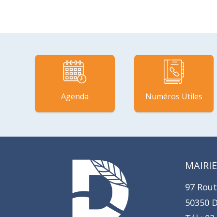
Agenda
Numéros Utiles
MAIRIE
97 Rout
50350 D