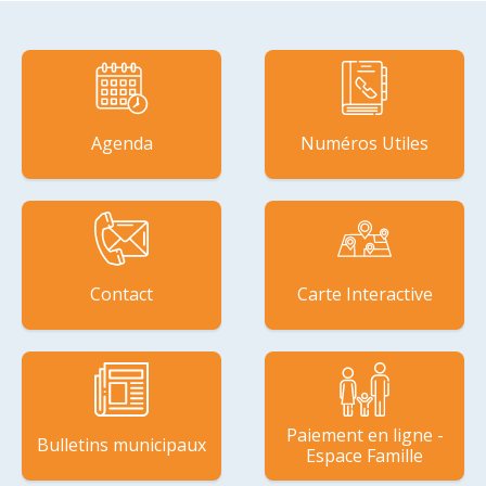
Agenda
Numéros Utiles
Contact
Carte Interactive
Paiement en ligne -
Bulletins municipaux
Espace Famille