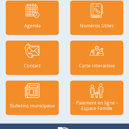
Agenda
Numéros Utiles
Contact
Carte Interactive
Paiement en ligne -
Bulletins municipaux
Espace Famille